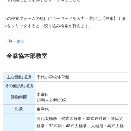
下の検索フォームの項目にキーワードを入力・選択し【検索】ボタ
ンをクリックすると、絞り込み検索が行えます。
一覧へ戻る
全拳協本部教室
主な活動場所
千代小学校体育館
その他活動場所
木曜日
活動時間
19時～20時30分
対象
全年代
簡化太極拳・楊式太極拳・32式剣対錬・陳氏太
極拳・32式剣・48式太極拳・太極扇・呉式太極