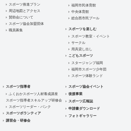
スポーツ推進プラン
福岡市民体育館
周辺地図とアクセス
中央体育館
賛助会について
総合西市民プール
スポーツ協会加盟団体
スポーツを楽しむ
職員募集
スポーツ教室・イベント
サークル
用具貸し出し
こどもスポーツ
スタージャンプ福岡
福岡市スポーツ少年団
スポーツ体験ランド
スポーツ指導者
スポーツ協会イベント
ふくおかスポーツ人材養成講座
後援事業
スポーツ指導者スキルアップ研修会
スポーツ広報誌
スポーツリーダー・バンク
申請書ダウンロード
スポーツボランティア
フォトギャラリー
講習会・研修会