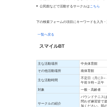
公民館などで活動するサークルは
こちら
下の検索フォームの項目にキーワードを入力・
一覧へ戻る
スマイルBT
主な活動場所
中央体育館
その他活動場所
南体育館
不定日（月に3～
主な活動時間
午前９時～正午
対象
一般・高齢者
バウンドテニス
問わず練習皆で
サークルの紹介
加ください。部