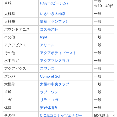
一般
卓球
P.Gym(ピージム)
☆10～40代
太極拳
いきいき太極拳
一般
太極拳
蘭華（ランファ）
一般
バウンドテニス
コスモス睦
一般
その他
fight
一般
アクアビクス
アリエル
一般
その他
アクアボディブースト
一般
水中ヨガ
アクアブレスヨガ
一般
アクアビクス
スワンズ
一般
ズンバ
Como el Sol
一般
太極拳
太極拳中央クラブ
一般
卓球
ラブ・ワン
一般
ヨガ
リラ・ヨガ
一般
体操
実践体育学
一般
その他
C.C.Eココナッツエナジー
50代以上 