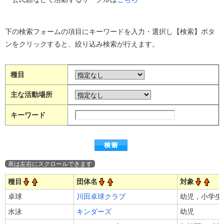
下の検索フォームの項目にキーワードを入力・選択し【検索】ボタ
ンをクリックすると、絞り込み検索が行えます。
種目
主な活動場所
キーワード
種目
団体名
対象
卓球
川田卓球クラブ
幼児，小学生
水泳
キンダーズ
幼児