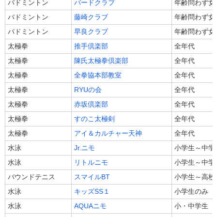
バドミントン
バードクラブ
年齢問わず女
バドミントン
藤崎クラブ
年齢問わず女
バドミントン
早良クラブ
年齢問わず女
太極拳
推手倶楽部
全年代
太極拳
陳氏太極拳倶楽部
全年代
太極拳
全拳協本部教室
全年代
太極拳
RYUの会
全年代
太極拳
赤坂倶楽部
全年代
太極拳
すのこ太極剣
全年代
太極拳
アイ＆カルチャー天神
全年代
水泳
Jr.ニモ
小学生～中学
水泳
リトルニモ
小学生～中学
バウンドテニス
スマイルBT
小学生～高校
水泳
キッズSS１
小学生のみ
水泳
AQUAニモ
小・中学生