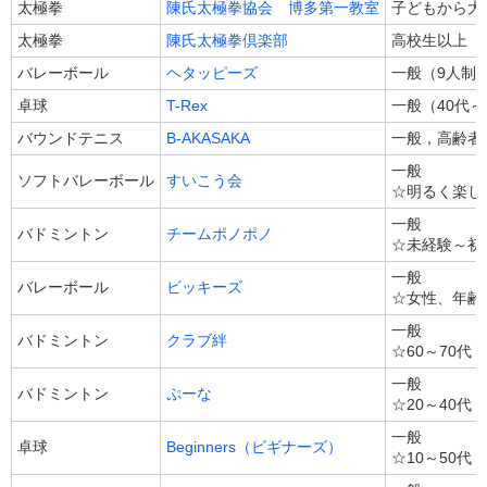
太極拳
陳氏太極拳協会 博多第一教室
子どもから大
太極拳
陳氏太極拳倶楽部
高校生以上
バレーボール
ヘタッピーズ
一般（9人制
卓球
T-Rex
一般（40代
バウンドテニス
B-AKASAKA
一般，高齢者
一般
ソフトバレーボール
すいこう会
☆明るく楽し
一般
バドミントン
チームポノポノ
☆未経験～初
一般
バレーボール
ビッキーズ
☆女性、年齢
一般
バドミントン
クラブ絆
☆60～70代
一般
バドミントン
ぷーな
☆20～40代
一般
卓球
Beginners（ビギナーズ）
☆10～50代