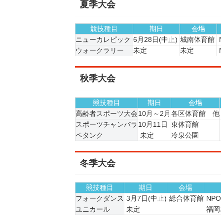
夏季大会
競技種目
期日
会場
ニューカレピック
6月28日(中止)
城南体育館
ウォークラリー
未定
未定
秋季大会
競技種目
期日
会場
高齢者スポーツ大会
10月～2月
各区体育館 他
スポーツチャンバラ
10月11日
東体育館
ペタンク
未定
冷泉公園
冬季大会
競技種目
期日
会場
フォークダンス
3月7日
(中止)
総合体育館
NP
ユニカール
未定
福岡