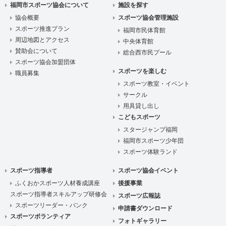
福岡市スポーツ協会について
施設を探す
協会概要
スポーツ協会管理施設
スポーツ推進プラン
福岡市民体育館
周辺地図とアクセス
中央体育館
賛助会について
総合西市民プール
スポーツ協会加盟団体
スポーツを楽しむ
職員募集
スポーツ教室・イベント
サークル
用具貸し出し
こどもスポーツ
スタージャンプ福岡
福岡市スポーツ少年団
スポーツ体験ランド
スポーツ指導者
スポーツ協会イベント
ふくおかスポーツ人材養成講座
後援事業
スポーツ指導者スキルアップ研修会
スポーツ広報誌
スポーツリーダー・バンク
申請書ダウンロード
スポーツボランティア
フォトギャラリー