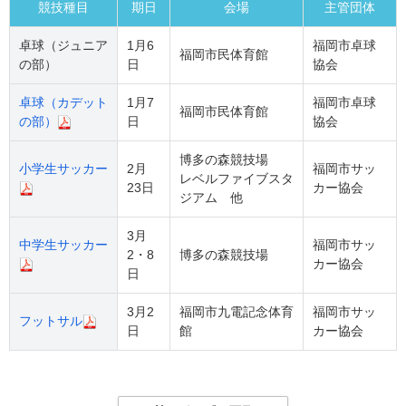
競技種目
期日
会場
主管団体
卓球（ジュニア
1月6
福岡市卓球
福岡市民体育館
の部）
日
協会
卓球（カデット
1月7
福岡市卓球
福岡市民体育館
の部）
日
協会
博多の森競技場
小学生サッカー
2月
福岡市サッ
レベルファイブスタ
23日
カー協会
ジアム 他
3月
中学生サッカー
福岡市サッ
2・8
博多の森競技場
カー協会
日
3月2
福岡市九電記念体育
福岡市サッ
フットサル
日
館
カー協会