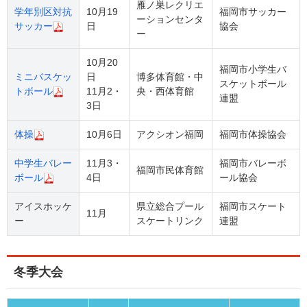
雁ノ巣レクリエ
学年別区対抗
10月19
福岡市サッカー
ーションセンタ
サッカー
日
協会
ー
10月20
福岡市小学生バ
ミニバスケッ
日
博多体育館・中
スケットボール
トボール
11月2・
央・西体育館
連盟
3日
体操
10月6日
アクシオン福岡
福岡市体操協会
中学生バレー
11月3・
福岡市バレーボ
福岡市民体育館
ボール
4日
ール協会
アイスホッケ
県立総合プール
福岡市スケート
11月
ー
スケートリンク
連盟
冬季大会