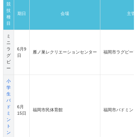
競
技
期日
会場
主管
種
目
ミ
ニ
ラ
6月9
雁ノ巣レクリエーションセンター
福岡市ラグビー
グ
日
ビ
ー
小
学
生
バ
ド
6月
福岡市民体育館
福岡市バドミン
ミ
15日
ン
ト
ン