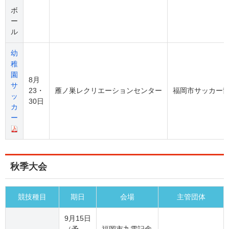
ボ
ー
ル
幼
稚
園
8月
サ
23・
雁ノ巣レクリエーションセンター
福岡市サッカー
ッ
30日
カ
ー
秋季大会
競技種目
期日
会場
主管団体
9月15日