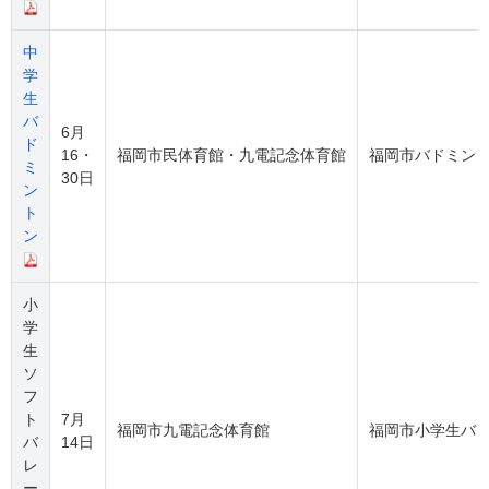
中
学
生
バ
6月
ド
16・
福岡市民体育館・九電記念体育館
福岡市バドミン
ミ
30日
ン
ト
ン
小
学
生
ソ
フ
ト
7月
福岡市九電記念体育館
福岡市小学生バ
バ
14日
レ
ー