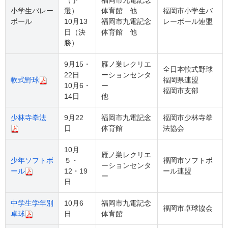
（予
福岡市九電記念
小学生バレー
選）
体育館 他
福岡市小学生バ
ボール
10月13
福岡市九電記念
レーボール連盟
日（決
体育館 他
勝）
9月15・
雁ノ巣レクリエ
全日本軟式野球
22日
ーションセンタ
軟式野球
福岡県連盟
10月6・
ー
福岡市支部
14日
他
少林寺拳法
9月22
福岡市九電記念
福岡市少林寺拳
日
体育館
法協会
10月
雁ノ巣レクリエ
少年ソフトボ
５・
福岡市ソフトボ
ーションセンタ
ール
12・19
ール連盟
ー
日
中学生学年別
10月6
福岡市九電記念
福岡市卓球協会
卓球
日
体育館