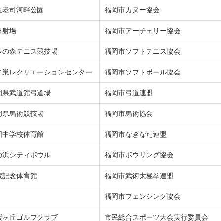
区老司河畔公園
福岡市カヌー協会
田射場
福岡市アーチェリー協会
多の森テニス競技場
福岡市ソフトテニス協会
ノ巣レクリエーションセンター
福岡市ソフトボール協会
岡県武道館弓道場
福岡市弓道連盟
岡県馬術競技場
福岡市馬術協会
固中学校体育館
福岡市なぎなた連盟
の浜シティボウル
福岡市ボウリング協会
電記念体育館
福岡市武術太極拳連盟
福岡市フェンシング協会
紫ヶ丘ゴルフクラブ
市民総合スポーツ大会実行委員会