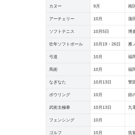
カヌー
9月
南
アーチェリー
10月
蒲
ソフトテニス
10月5日
博
壮年ソフトボール
10月19・26日
雁
弓道
10月
福
馬術
10月
福
なぎなた
10月13日
警
ボウリング
10月
姪
武術太極拳
10月13日
九
フェンシング
10月
ゴルフ
10月
筑