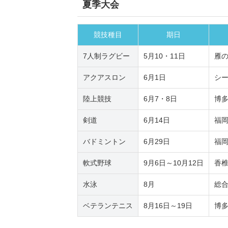
夏季大会
競技種目
期日
7人制ラグビー
5月10・11日
雁
アクアスロン
6月1日
シ
陸上競技
6月7・8日
博
剣道
6月14日
福
バドミントン
6月29日
福
軟式野球
9月6日～10月12日
香椎
水泳
8月
総
ベテランテニス
8月16日～19日
博