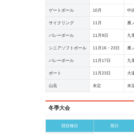
ゲートボール
10月
中
サイクリング
11月
雁
バレーボール
11月9日
九
シニアソフトボール
11月16・23日
雁
バレーボール
11月17日
九
ボート
11月23日
大
山岳
未定
未
冬季大会
競技種目
期日