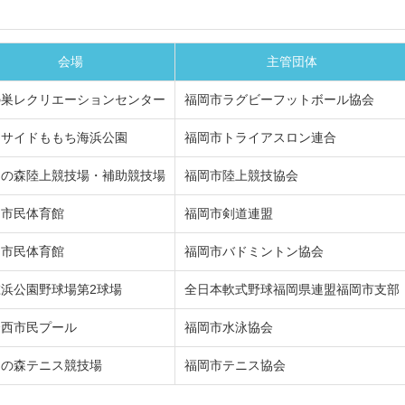
会場
主管団体
の巣レクリエーションセンター
福岡市ラグビーフットボール協会
ーサイドももち海浜公園
福岡市トライアスロン連合
多の森陸上競技場・補助競技場
福岡市陸上競技協会
岡市民体育館
福岡市剣道連盟
岡市民体育館
福岡市バドミントン協会
浜公園野球場第2球場
全日本軟式野球福岡県連盟福岡市支部
合西市民プール
福岡市水泳協会
多の森テニス競技場
福岡市テニス協会