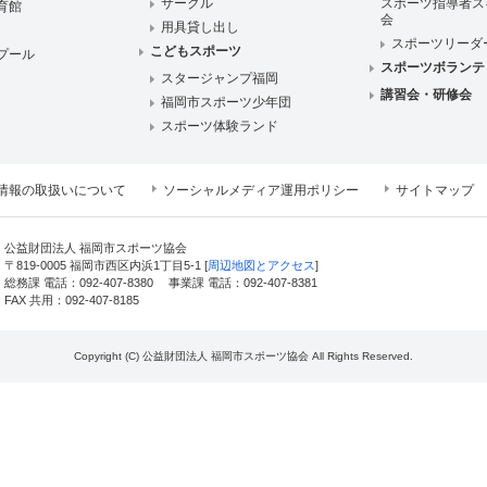
サークル
スポーツ指導者ス
育館
会
用具貸し出し
スポーツリーダ
こどもスポーツ
プール
スポーツボランテ
スタージャンプ福岡
講習会・研修会
福岡市スポーツ少年団
スポーツ体験ランド
情報の取扱いについて
ソーシャルメディア運用ポリシー
サイトマップ
公益財団法人 福岡市スポーツ協会
〒819-0005 福岡市西区内浜1丁目5-1 [
周辺地図とアクセス
]
総務課 電話：
092-407-8380
事業課 電話：
092-407-8381
FAX 共用：092-407-8185
Copyright (C) 公益財団法人 福岡市スポーツ協会 All Rights Reserved.