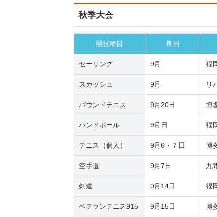
秋季大会
競技種目
期日
セーリング
9月
福
スカッシュ
9月
リ
バウンドテニス
9月20日
博
ハンドボール
9月日
福
テニス（個人）
9月6・７日
博
空手道
9月7日
九
剣道
9月14日
福
ベテランテニス915
9月15日
博