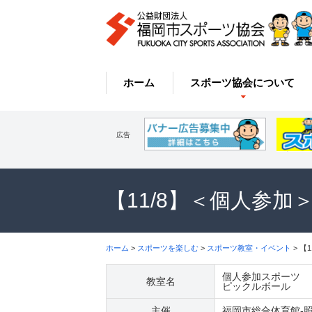
ホーム
スポーツ協会について
広告
【11/8】＜個人参
ホーム
>
スポーツを楽しむ
>
スポーツ教室・イベント
> 【
個人参加スポーツ
教室名
ピックルボール
主催
福岡市総合体育館-