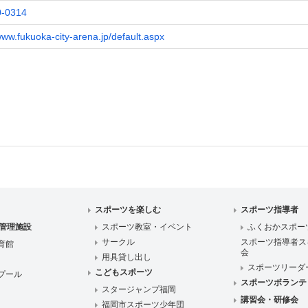
0-0314
www.fukuoka-city-arena.jp/default.aspx
スポーツを楽しむ
スポーツ指導者
管理施設
スポーツ教室・イベント
ふくおかスポー
サークル
スポーツ指導者ス
育館
会
用具貸し出し
スポーツリーダ
こどもスポーツ
プール
スポーツボランテ
スタージャンプ福岡
講習会・研修会
福岡市スポーツ少年団