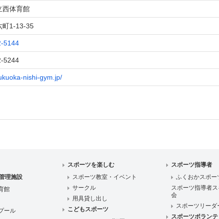
立西体育館
1-13-35
2-5144
2-5244
fukuoka-nishi-gym.jp/
スポーツを楽しむ
スポーツ指導者
管理施設
スポーツ教室・イベント
ふくおかスポー
サークル
スポーツ指導者ス
育館
会
用具貸し出し
スポーツリーダ
こどもスポーツ
プール
スポーツボランテ