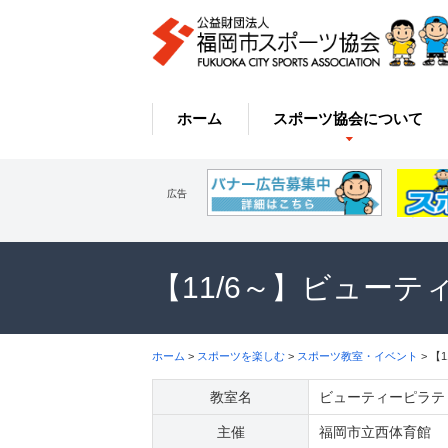
ホーム
スポーツ協会について
広告
【11/6～】ビュー
ホーム
>
スポーツを楽しむ
>
スポーツ教室・イベント
> 【
教室名
ビューティーピラテ
主催
福岡市立西体育館