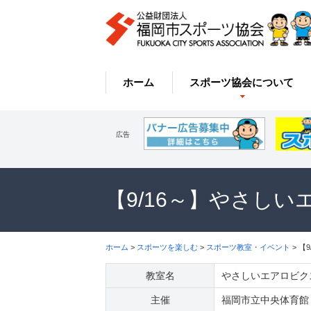
ホーム
スポーツ協会について
広告
【9/16～】やさし
ホーム
>
スポーツを楽しむ
>
スポーツ教室・イベント
> 【
教室名
やさしいエアロビク
主催
福岡市立中央体育館