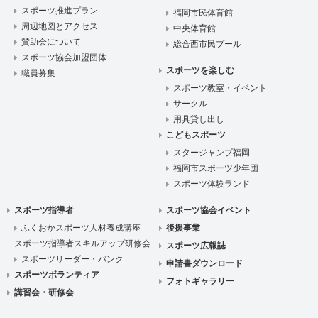
スポーツ推進プラン
福岡市民体育館
周辺地図とアクセス
中央体育館
賛助会について
総合西市民プール
スポーツ協会加盟団体
スポーツを楽しむ
職員募集
スポーツ教室・イベント
サークル
用具貸し出し
こどもスポーツ
スタージャンプ福岡
福岡市スポーツ少年団
スポーツ体験ランド
スポーツ指導者
スポーツ協会イベント
ふくおかスポーツ人材養成講座
後援事業
スポーツ指導者スキルアップ研修会
スポーツ広報誌
スポーツリーダー・バンク
申請書ダウンロード
スポーツボランティア
フォトギャラリー
講習会・研修会