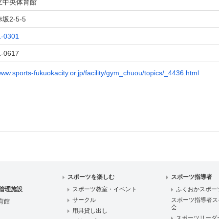
立中央体育館
坂2-5-5
1-0301
1-0617
www.sports-fukuokacity.or.jp/facility/gym_chuou/topics/_4436.html
スポーツを楽しむ
スポーツ指導者
管理施設
スポーツ教室・イベント
ふくおかスポー
サークル
スポーツ指導者ス
育館
会
用具貸し出し
スポーツリーダ