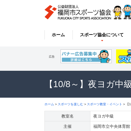
ホーム
スポーツ協会について
広告
【10/8～】夜ヨガ
ホーム
>
スポーツを楽しむ
>
スポーツ教室・イベント
> 【
教室名
夜ヨガ中級
主催
福岡市立中央体育館