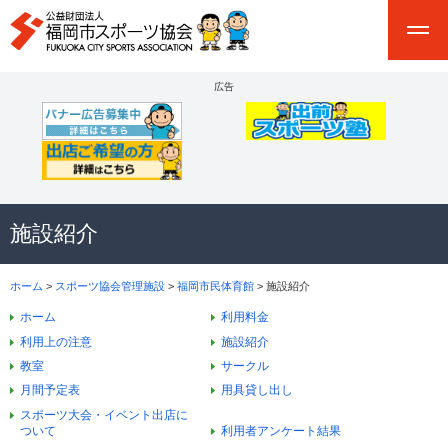
広告
施設紹介
ホーム
>
スポーツ協会管理施設
>
福岡市民体育館
> 施設紹介
ホーム
利用料金
利用上の注意
施設紹介
教室
サークル
月間予定表
用具貸し出し
スポーツ大会・イベント出店に
ついて
利用者アンケート結果