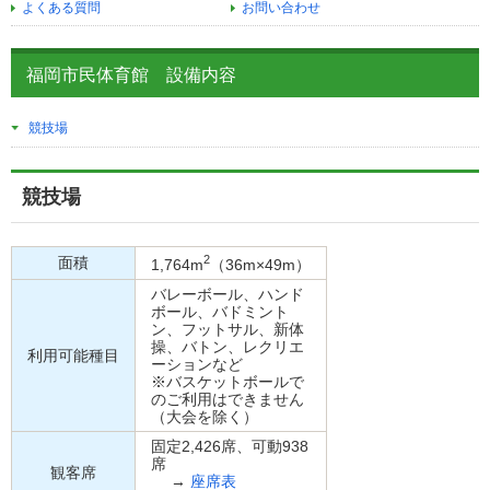
よくある質問
お問い合わせ
福岡市民体育館 設備内容
競技場
競技場
2
面積
1,764m
（36m×49m）
バレーボール、ハンド
ボール、バドミント
ン、フットサル、新体
操、バトン、レクリエ
利用可能種目
ーションなど
※バスケットボールで
のご利用はできません
（大会を除く）
固定
2,426席、可動938
席
観客席
→
座席表